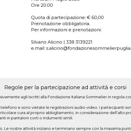
Ore 20.00
Quota di partecipazione: € 60,00
Prenotazione obbligatoria.
Per informazioni e prenotazioni:
Silvano Alicino | 338 3139221
e.mail: s.alicino@fondazionesommelierpuglia.
Regole per la partecipazione ad attività e corsi
ivamente agli Iscritti alla Fondazione Italiana Sommelier in regola co
elefono e sono vietate le registrazioni audio-video. I partecipanti son
olare cura al proprio abbigliamento, in considerazione dell’alto profil
i in pantaloni corti o indumenti simili.
. Le nostre attività iniziano e terminano sempre con la massima puntu