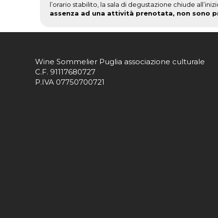
l’orario stabilito, la sala di degustazione chiude all’i
assenza ad una attività prenotata, non sono pr
Wine Sommelier Puglia associazione culturale
C.F. 91117680727
P.IVA 07750700721