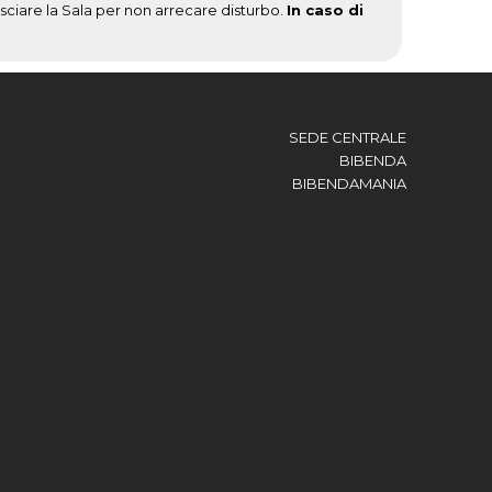
lasciare la Sala per non arrecare disturbo.
In caso di
SEDE CENTRALE
BIBENDA
BIBENDAMANIA