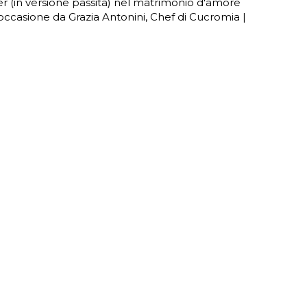
er (in versione passita) nel matrimonio d'amore
 l'occasione da Grazia Antonini, Chef di Cucromia |